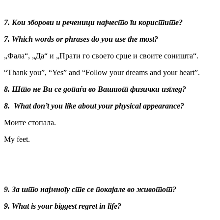
7. Кои зборови и реченици најчесто ги користите?
7.
Which words or phrases do you use the most?
„Фала“, „Да“ и „Прати го своето срце и своите соништа“.
“Thank you”, “Yes” and “Follow your dreams and your heart”.
8. Што не Ви се допаѓа во Вашиот физички изглед?
8.
What don’t you like about your physical appearance?
Моите стопала.
My feet.
9. За што најмногу сте се покајале во животот?
9. What is your biggest regret in life?