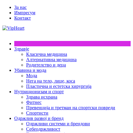
За нас
Импресум
Контакт
Здравје
Класична медицина
Алтернативна медицина
Родителство и деца
Убавина и мода
Мода
Нега на тело, лице, коса
Пластична и естетска хирургија
Нутриционизам и спорт
Здрава исхрана
Фитнес
Превенција и третман на спортски повреди
Спортисти
Одржлив развој и бренд
Одржливи системи и брендови
Себеодржливост