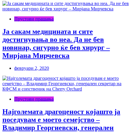
Прустови прашања
Ја сакам медицината и сите
достигнувања во неа. Да не бев
новинар, сигурно ќе бев хирург –
Мирјана Мирчевска
февруари 2, 2020
Прустови прашања
Најголемата драгоценост којашто ја
поседувам е моето семејство –
Владимир Георгиевски, генерален