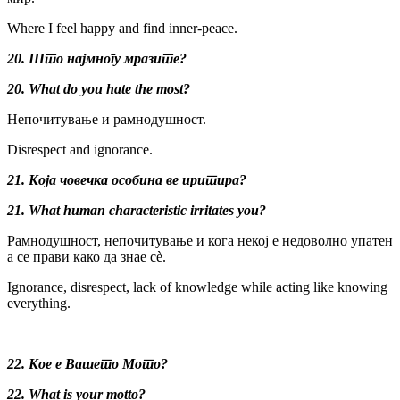
Where I feel happy and find inner-peace.
20. Што најмногу мразите?
20. What do you hate the most?
Непочитување и рамнодушност.
Disrespect and ignorance.
21. Која човечка особина ве иритира?
21.
What human characteristic irritates you?
Рамнодушност, непочитување и кога некој е недоволно упатен
а се прави како да знае сè.
Ignorance, disrespect, lack of knowledge while acting like knowing
everything.
22. Кое е Вашето Мото?
22. What is your motto?