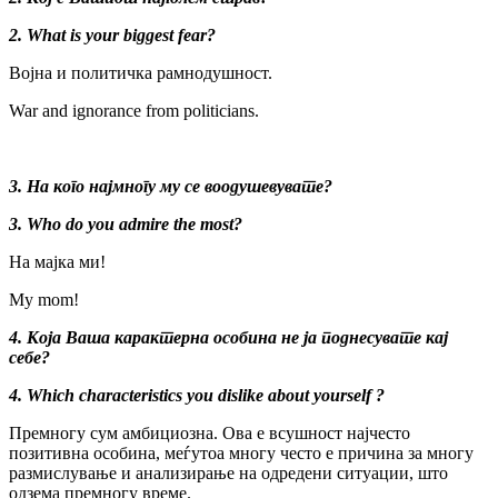
2. What is your biggest fear?
Војна и политичка рамнодушност.
War and ignorance from politicians.
3. На кого најмногу му се воодушевувате?
3. Who do you admire the most?
На мајка ми!
My mom!
4. Која Ваша карактерна особина не ја поднесувате кај
себе?
4. Which characteristics you dislike about yourself ?
Премногу сум амбициозна. Ова е всушност најчесто
позитивна особина, меѓутоа многу често е причина за многу
размислување и анализирање на одредени ситуации, што
одзема премногу време.