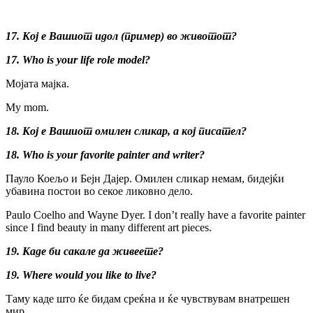
17. Кој е Вашиот идол (пример) во животот?
17.
Who is your life role model?
Мојата мајка.
My mom.
18. Кој е Вашиот омилен сликар, а кој писател?
18.
Who is your favorite painter and writer?
Пауло Коељо и Бејн Дајер. Омилен сликар немам, бидејќи
убавина постои во секое ликовно дело.
Paulo Coelho and Wayne Dyer. I don’t really have a favorite painter
since I find beauty in many different art pieces.
19. Каде би сакале да живеете?
19. Where would you like to live?
Таму каде што ќе бидам среќна и ќе чувствувам внатрешен
мир.