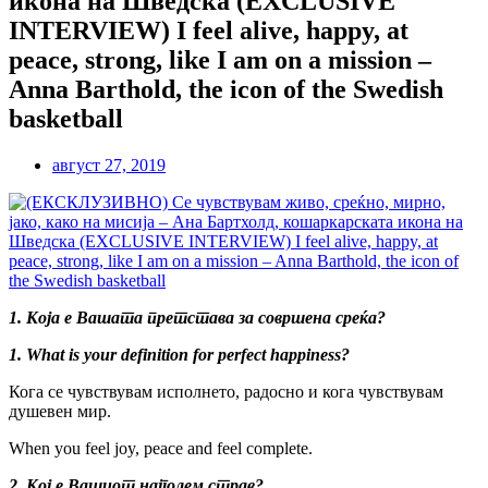
икона на Шведска (EXCLUSIVE
INTERVIEW) I feel alive, happy, at
peace, strong, like I am on a mission –
Anna Barthold, the icon of the Swedish
basketball
август 27, 2019
1. Која е Вашата претстава за совршена среќа?
1. What is your definition for perfect happiness?
Кога се чувствувам исполнето, радосно и кога чувствувам
душевен мир.
When you feel joy, peace and feel complete.
2. Кој е Вашиот најголем страв?