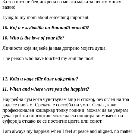
За тоа што не бев искрена со мојата мајка за нешто многу
важно.
Lying to my mom about something important.
10. Кој-а е љубовта на Вашиот живот?
10. Who is the love of your life?
Личноста која највеќе ја има допрено мојата душа.
The person who have touched my soul the most.
11. Кога и каде сте биле најсреќни?
11.
When and where were you the happiest?
Најсреќна сум кога чувствувам мир и спокој, без оглед на тоа
каде се наоѓам. Среќата е состојба на умот. Сепак, како
професионален кошаркар толку години, можам да ве уверам
дека среќата понекогаш може да експлодира во момент на
еуфорија откако ќе се постигне целта или сонот.
I am always my happiest when I feel at peace and aligned, no matter