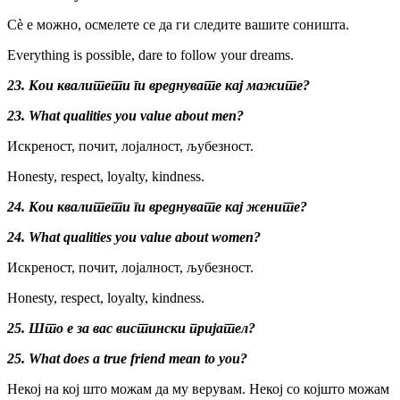
Сè е можно, осмелете се да ги следите вашите соништа.
Everything is possible, dare to follow your dreams.
23. Кои квалитети ги вреднувате кај мажите?
23.
What qualities you value about men?
Искреност, почит, лојалност, љубезност.
Honesty, respect, loyalty, kindness.
24. Кои квалитети ги вреднувате кај жените?
24. What qualities you value about women?
Искреност, почит, лојалност, љубезност.
Honesty, respect, loyalty, kindness.
25. Што е за вас вистински пријател?
25. What does a true friend mean to you?
Некој на кој што можам да му верувам. Некој со којшто можам