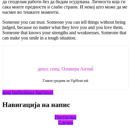
да споделам работи без да бидам осудувана. Личноста која ги
сака моите предности и слаби страни. И некој што може да ме
насмее во тешките моменти.
Someone you can trust. Someone you can tell things without being
judged, because no matter what they love you and you love them.
Someone that knows your strengths and weaknesses. Someone that
can make you smile in a tough situation.
дипл. спец. Оливера Антиќ
Главен уредник на VipHeart.mk
anna barthold
ана бартхолд
Навигација на напис
Претходно
Следно