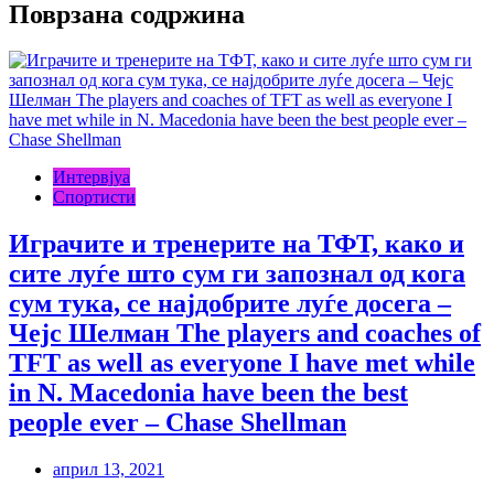
Поврзана содржина
Интервјуа
Спортисти
Играчите и тренерите на ТФТ, како и
сите луѓе што сум ги запознал од кога
сум тука, се најдобрите луѓе досега –
Чејс Шелман The players and coaches of
TFT as well as everyone I have met while
in N. Macedonia have been the best
people ever – Chase Shellman
април 13, 2021