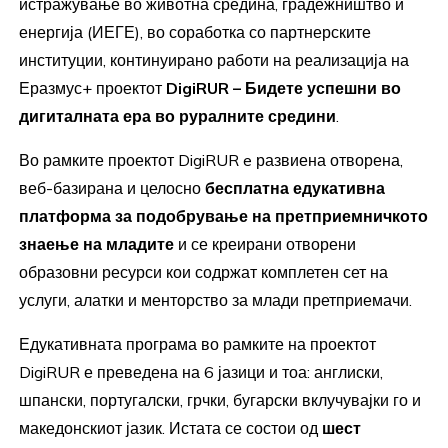
истражување во животна средина, градежништво и
енергија (ИЕГЕ), во соработка со партнерските
институции, континуирано работи на реализација на
Еразмус+ проектот
DigiRUR – Бидете успешни во
дигиталната ера во руралните средини
.
Во рамките проектот DigiRUR e развиена отворена,
веб-базирана и целосно
бесплатна едукативна
платформа за подобрување на претприемничкото
знаење на младите
и се креирани отворени
образовни ресурси кои содржат комплетен сет на
услуги, алатки и менторство за млади претприемачи.
Едукативната програма во рамките на проектот
DigiRUR е преведена на 6 јазици и тоа: англиски,
шпански, португалски, грчки, бугарски вклучувајки го и
македонскиот јазик. Истата се состои од
шест