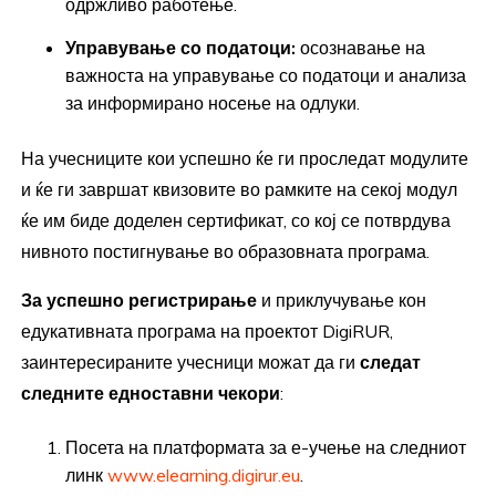
одржливо работење.
Управување со податоци:
осознавање на
важноста на управување со податоци и анализа
за информирано носење на одлуки.
На учесниците кои успешно ќе ги проследат модулите
и ќе ги завршат квизовите во рамките на секој модул
ќе им биде доделен сертификат, со кој се потврдува
нивното постигнување во образовната програма.
За успешно регистрирање
и приклучување кон
едукативната програма на проектот DigiRUR,
заинтересираните учесници можат да ги
следат
следните
едноставни чекори
:
Посета на платформата за е-учење на следниот
линк
www.elearning.digirur.eu
.