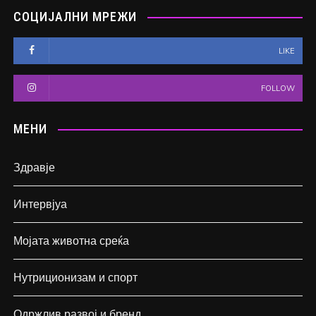
СОЦИЈАЛНИ МРЕЖИ
LIKE
FOLLOW
МЕНИ
Здравје
Интервјуа
Мојата животна среќа
Нутриционизам и спорт
Одржлив развој и бренд