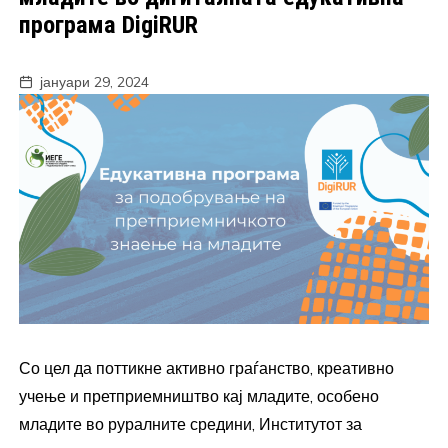
програма DigiRUR
јануари 29, 2024
Со цел да поттикне активно граѓанство, креативно
учење и претприемништво кај младите, особено
младите во руралните средини, Институтот за