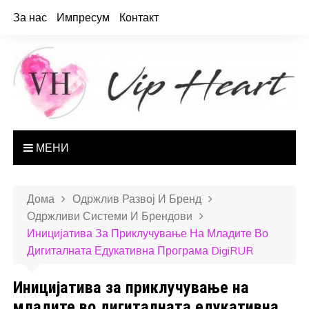
За нас
Импресум
Контакт
МЕНИ
Дома
Одржлив Развој И Бренд
Одржливи Системи И Брендови
Иницијатива За Приклучување На Младите Во
Дигиталната Едукативна Програма DigiRUR
Иницијатива за приклучување на
младите во дигиталната едукативна