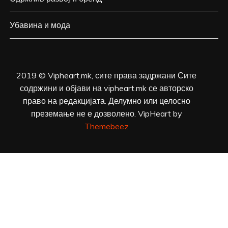
Убавина и мода
2019 © Vipheart.mk, сите права задржани Сите
содржини и објави на vipheart.mk се авторско
право на редакцијата. Делумно или целосно
преземање не е дозволено. VipHeart by
Themebeez