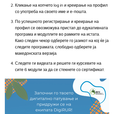
Кликање на копчето log in и креирање на профил
со употреба на своето име и е-пошта.
По успешното регистрирање и креирање на
профил се овозможува пристап до едукативната
програма и модуллите во рамките на истата.
Како следен чекор одберете го јазикот на кој ќе ја
следите програмата, слободно одберете ја
македонската верзија.
Следете ги видеата и решете ги курсевите на
сите 6 модули за да се стекнете со сертификат.