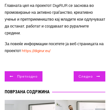
Главната цел на проектот DigiRUR се заснова во
промовирање на активно граѓанство, креативно
учење и претприемништво кај младите кои одлучуваат
да останат, работат и создаваат во руралните
средини.
За повеќе информации посетете ја веб страницата на
проектот
https://digirur.eu/
Навигација
Претходно
Следно
на
ПОВРЗАНА СОДРЖИНА
напис