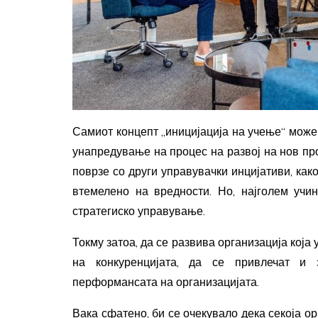
Самиот концепт „иницијација на учење“ може
унапредување на процес на развој на нов про
поврзе со други управувачки инцијативи, ка
втемелено на вредности. Но, најголем учи
стратегиско управување.
Токму затоа, да се развива организација која 
на конкуренцијата, да се привлечат и 
перформансата на организацијата.
Вака сфатено, би се очекувало дека секоја ор