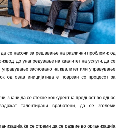
 да се насочи за решавање на различни проблеми: од
извод, до унапредување на квалитет на услуги, да се
ко управување засновано на квалитет
или управување
нок од оваа иницијатива е поврзан со процесот за
учи, значи да се стекне конкурентна предност во однос
задржат талентирани вработени, да се зголеми
ганизација ќе се стреми да се развие во организација