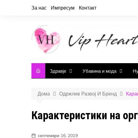
За нас
Импресум
Контакт
Здравје
Убавина и мода
Ну
Дома
Одржлив Развој И Бренд
Кара
Карактеристики на орг
септември 16, 2019