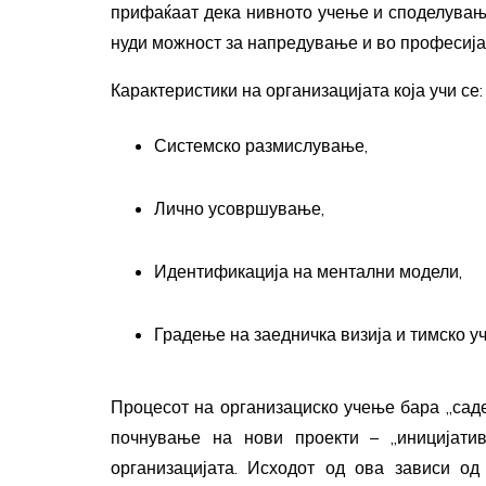
прифаќаат дека нивното учење и споделување
нуди можност за напредување и во професијат
Карактеристики на организацијата која учи се:
Системско размислување,
Лично усовршување,
Идентификација на ментални модели,
Градење на заедничка визија и тимско у
Процесот на организациско учење бара „сад
почнување на нови проекти – „иницијати
организацијата. Исходот од ова зависи од