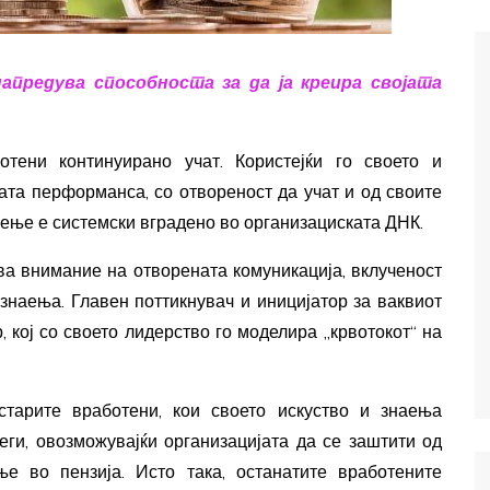
напредува способноста за да ја креира својата
отени континуирано учат. Користејќи го своето и
јата перформанса, со отвореност да учат и од своите
чење е системски вградено во организациската ДНК.
ува внимание на отворената комуникација, вклученост
знаења. Главен поттикнувач и иницијатор за ваквиот
 кој со своето лидерство го моделира „крвотокот“ на
тарите вработени, кои своето искуство и знаења
еги, овозможувајќи организацијата да се заштити од
 во пензија. Исто така, останатите вработените