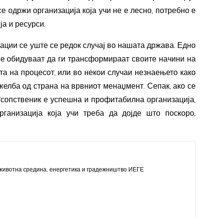
 се одржи организација која учи не е лесно, потребно е
ја и ресурси.
зации се уште се редок случај во нашата држава. Едно
се обидуваат да ги трансформираат своите начини на
а на процесот, или во некои случаи незнаењето како
желба од страна на врвниот менаџмент. Сепак, ако се
/сопственик е успешна и профитабилна организација,
ганизација која учи треба да дојде што поскоро,
животна средина, енергетика и градежништво ИЕГЕ