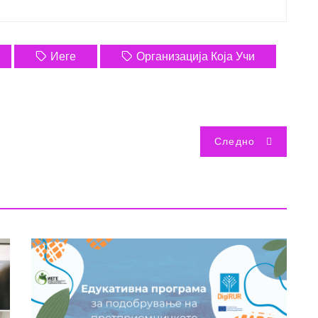
Иеге
Организација Која Учи
Следно