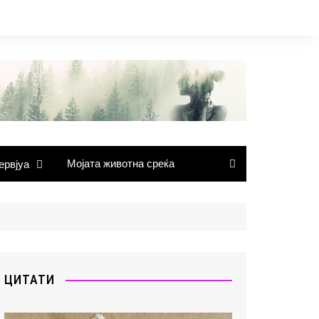
Мојата животна среќа
ервјуа
ЦИТАТИ