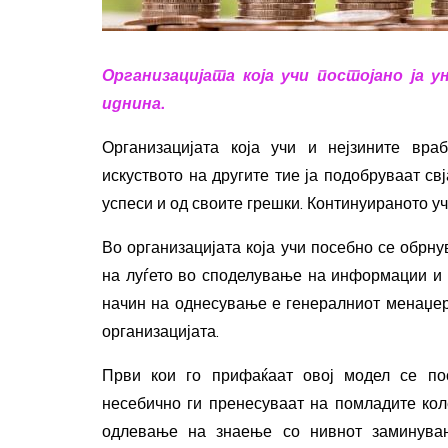
Организацијата која учи постојано ја у
иднина.
Организацијата која учи и нејзините враб
искуството на другите тие ја подобруваат св
успеси и од своите грешки. Континуираното у
Во организацијата која учи посебно се обрн
на луѓето во споделување на информации и 
начин на однесување е генералниот менаџер,
организацијата.
Први кои го прифаќаат овој модел се пос
несебично ги пренесуваат на помладите кол
одлевање на знаење со нивнот заминување