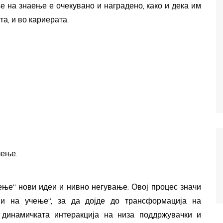
 на знаење е очекувано и наградено, како и дека им
а, и во кариерата.
чење.
ење“ нови идеи и нивно негување. Овој процес значи
ви на учење“, за да дојде до трансформација на
 динамичката интеракција на низа поддржувачки и