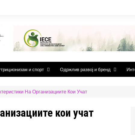
триционизам и спорт
Одржлив развој и бренд
Инт
ктеристики На Организациите Кои Учат
анизациите кои учат