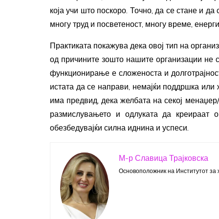
која учи што поскоро. Точно, да се стане и да
многу труд и посветеност, многу време, енерги
Практиката покажува дека овој тип на органи
од причините зошто нашите организации не 
функционирање е сложеноста и долготрајност
истата да се направи, немајќи поддршка или 
има предвид, дека желбата на секој менаџер
размислувањето и одлуката да креираат ор
обезбедувајќи силна иднина и успеси.
М-р Славица Трајковска
Основоположник на Институтот за 