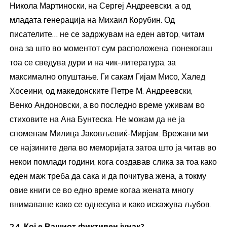
Никола Мартиноски, на Сергеј Андреевски, а од
младата генерација на Михаил Корубин. Од
писателите… не се задржувам на еден автор, читам
она за што во моментот сум расположена, понекогаш
тоа се сведува дури и на чик-литература, за
максимално опуштање. Ги сакам Гијам Мисо, Халед
Хосеини, од македонските Петре М. Андреевски,
Венко Андоновски, а во последно време уживам во
стиховите на Ана Бунтеска. Не можам да не ја
споменам Милица Јаковљевиќ-Мирјам. Врежани ми
се најзините дела во меморијата затоа што ја читав во
некои помлади години, кога создавав слика за тоа како
еден маж треба да сака и да почитува жена, а токму
овие книги се во едно време когаа жената многу
внимаваше како се однесува и како искажува љубов.
24. Кој е Вашиот фиктивен јунак?