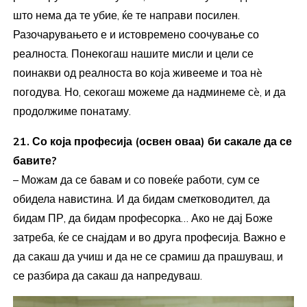
што нема да те убие, ќе те направи посилен.
Разочарувањето е и истовремено соочување со
реалноста. Понекогаш нашите мисли и цели се
поинакви од реалноста во која живееме и тоа нè
погодува. Но, секогаш можеме да надминеме сè, и да
продолжиме понатаму.
21. Со која професија (освен оваа) би сакале да се
бавите?
– Можам да се бавам и со повеќе работи, сум се
обидела навистина. И да бидам сметководител, да
бидам ПР, да бидам професорка… Ако не дај Боже
затреба, ќе се снајдам и во друга професија. Важно е
да сакаш да учиш и да не се срамиш да прашуваш, и
се разбира да сакаш да напредуваш.