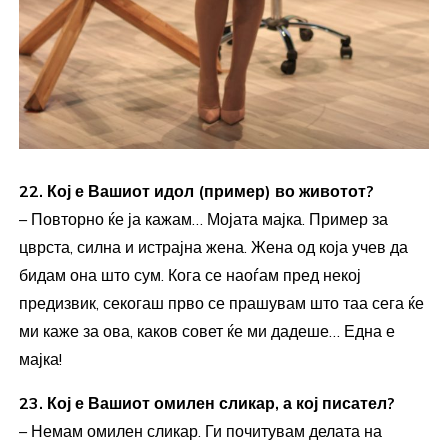
22. Кој е Вашиот идол (пример) во животот?
– Повторно ќе ја кажам… Мојата мајка. Пример за
цврста, силна и истрајна жена. Жена од која учев да
бидам она што сум. Кога се наоѓам пред некој
предизвик, секогаш прво се прашувам што таа сега ќе
ми каже за ова, каков совет ќе ми дадеше… Една е
мајка!
23. Кој е Вашиот омилен сликар, а кој писател?
– Немам омилен сликар. Ги почитувам делата на