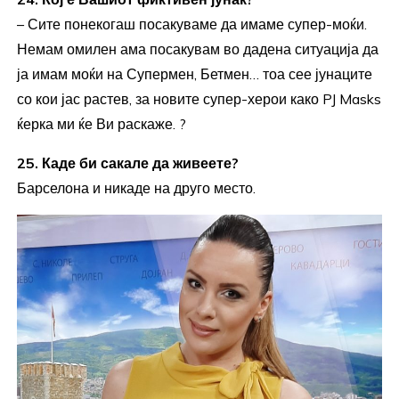
– Сите понекогаш посакуваме да имаме супер-моќи.
Немам омилен ама посакувам во дадена ситуација да
ја имам моќи на Супермен, Бетмен… тоа сее јунаците
со кои јас растев, за новите супер-херои како PJ Masks
ќерка ми ќе Ви раскаже. ?
25. Каде би сакале да живеете?
Барселона и никаде на друго место.