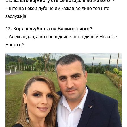
12. За што најмногу сте се покајале во животот?
– Што на некои луѓе не им кажав во лице тоа што
заслужија.
13. Кој-а е љубовта на Вашиот живот?
– Александар, а во последниве пет години и Нела, се
моето сè.