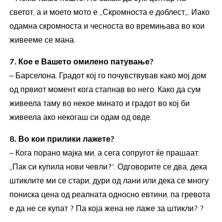
светот, а и моето мото е ,,Скромноста е доблест,,. Иако
одамна скромноста и чесноста во времињава во кои
живееме се мана.
7. Кое е Вашето омилено патување?
– Барселона. Градот кој го почувствував како мој дом
од првиот момент кога стапнав во него. Како да сум
живеела таму во некое минато и градот во кој би
живеела ако некогаш си одам од овде.
8. Во кои прилики лажете?
– Кога порано мајка ми, а сега сопругот ќе прашаат:
„Пак си купила нови чевли?“. Одговорите се два, дека
штиклите ми се стари, дури од лани или дека се многу
пониска цена од реалната односно евтини, па гревота
е да не се купат ? Па која жена не лаже за штикли? ?