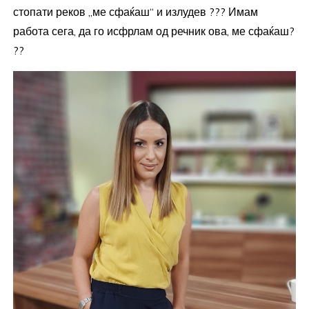
стопати реков „ме сфаќаш“ и излудев ??? Имам
работа сега, да го исфрлам од речник ова, ме сфаќаш?
??