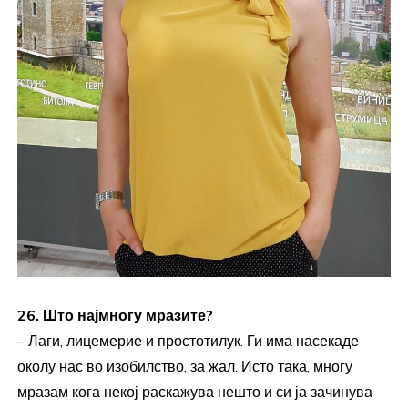
26. Што најмногу мразите?
– Лаги, лицемерие и простотилук. Ги има насекаде
околу нас во изобилство, за жал. Исто така, многу
мразам кога некој раскажува нешто и си ја зачинува