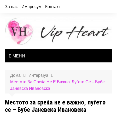
За нас
Импресум
Контакт
МЕНИ
Дома
Интервјуа
Местото За Среќа Не Е Важно, Луѓето Се – Бубе
Јаневска Ивановска
Местото за среќа не е важно, луѓето
се – Бубе Јаневска Ивановска