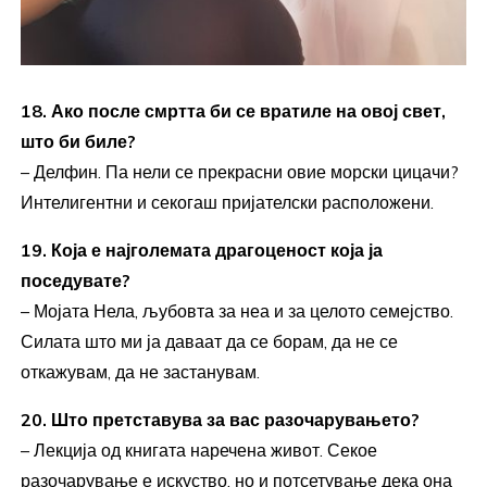
18. Ако после смртта би се вратиле на овој свет,
што би биле?
– Делфин. Па нели се прекрасни овие морски цицачи?
Интелигентни и секогаш пријателски расположени.
19. Која е најголемата драгоценост која ја
поседувате?
– Мојата Нела, љубовта за неа и за целото семејство.
Силата што ми ја даваат да се борам, да не се
откажувам, да не застанувам.
20. Што претставува за вас разочарувањето?
– Лекција од книгата наречена живот. Секое
разочарување е искуство, но и потсетување дека она