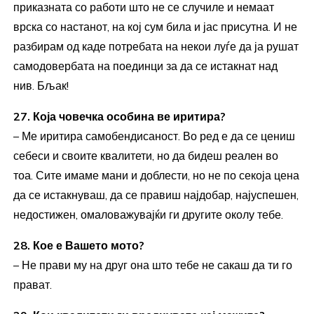
приказната со работи што не се случиле и немаат
врска со настанот, на кој сум била и јас присутна. И не
разбирам од каде потребата на некои луѓе да ја рушат
самодовербата на поединци за да се истакнат над
нив. Бљак!
27. Која човечка особина ве иритира?
– Ме иритира самобендисаност. Во ред е да се цениш
себеси и своите квалитети, но да бидеш реален во
тоа. Сите имаме мани и доблести, но не по секоја цена
да се истакнуваш, да се правиш најдобар, најуспешен,
недостижен, омаловажувајќи ги другите околу тебе.
28. Кое е Вашето мото?
– Не прави му на друг она што тебе не сакаш да ти го
прават.