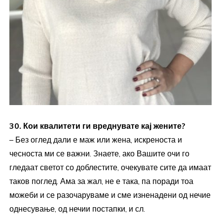
30. Кои квалитети ги вреднувате кај жените?
– Без оглед дали е маж или жена, искреноста и
чесноста ми се важни. Знаете, ако Вашите очи го
гледаат светот со доблестите, очекувате сите да имаат
таков поглед. Ама за жал, не е така, па поради тоа
можеби и се разочаруваме и сме изненадени од нечие
однесување, од нечии постапки, и сл.