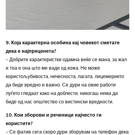
9. Која карактерна особина кај човекот сметате
дека е најпреценета?
– Добрите карактеристки одамна веќе се мана, за жал
и тоа е она што ме вади од кожа. Не може
користољубивоста, нечесноста, лагата, лицемерието
да биде вредно и важно. Се дури на овие работи
луѓето гледаат како на доблести, никогаш нема да
биде од нас општество со вистински вредности.
10. Кои зборови и реченици најчесто ги
користите?
– Се фатив сега скоро дури зборувам на телефон дека