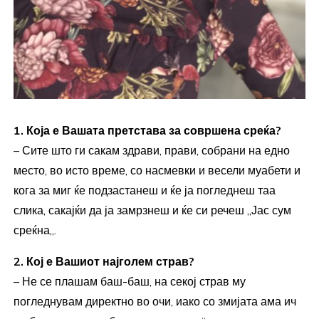
1. Која е Вашата претстава за совршена среќа?
– Сите што ги сакам здрави, прави, собрани на едно
место, во исто време, со насмевки и весели муабети и
кога за миг ќе подзастанеш и ќе ја погледнеш таа
слика, сакајќи да ја замрзнеш и ќе си речеш ,,Јас сум
среќна,,.
2. Кој е Вашиот најголем страв?
– Не се плашам баш-баш, на секој страв му
погледнувам директно во очи, иако со змијата ама ич