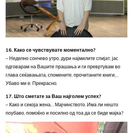
16. Како се чувствувате моментално?
– Неделно сончево утро, дури најмилите спијат, јас
одговарам на Вашите прашања и ги превртувам во
глава сеќавањата, спомените, прочитаните книги,…
Убаво ми е. Прекрасно.
17. Што сметате за Ваш најголем успех?
– Како и секоја жена… Мајчинството. Има ли нешто
поубаво, помоќно и посилно од тоа да се биде мајка?