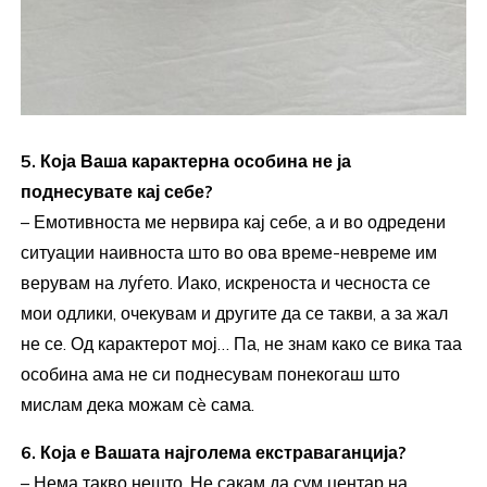
5. Која Ваша карактерна особина не ја
поднесувате кај себе?
– Емотивноста ме нервира кај себе, а и во одредени
ситуации наивноста што во ова време-невреме им
верувам на луѓето. Иако, искреноста и чесноста се
мои одлики, очекувам и другите да се такви, а за жал
не се. Од карактерот мој… Па, не знам како се вика таа
особина ама не си поднесувам понекогаш што
мислам дека можам сè сама.
6. Која е Вашата најголема екстраваганција?
– Нема такво нешто. Не сакам да сум центар на