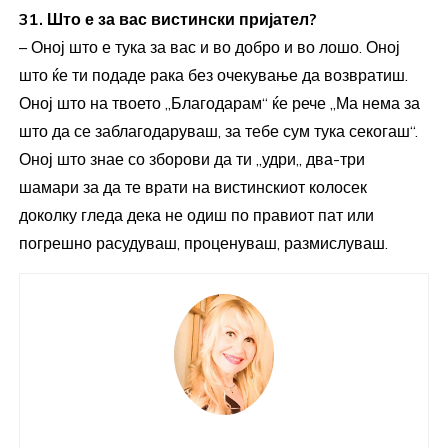
31. Што е за вас вистински пријател?
– Оној што е тука за вас и во добро и во лошо. Оној
што ќе ти подаде рака без очекување да возвратиш.
Оној што на твоето „Благодарам“ ќе рече „Ма нема за
што да се заблагодаруваш, за тебе сум тука секогаш“.
Оној што знае со зборови да ти ,,удри,, два-три
шамари за да те врати на вистинскиот колосек
доколку гледа дека не одиш по правиот пат или
погрешно расудуваш, проценуваш, размислуваш.