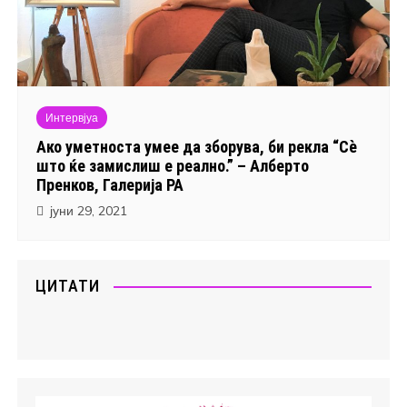
Интервјуа
Ако уметноста умее да зборува, би рекла “Сѐ
што ќе замислиш е реално.” – Алберто
Пренков, Галерија РА
јуни 29, 2021
ЦИТАТИ