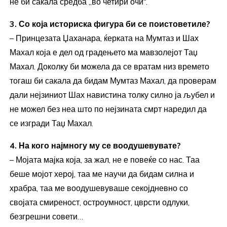
не би сакала средба „во четири очи“.
3. Со која историска фигура би се поистоветиле?
– Принцезата Џаханара, ќерката на Мумтаз и Шах
Махал која е дел од градењето ма мавзолејот Таџ
Махал. Доколку би можела да се вратам низ времето
тогаш би сакала да бидам Мумтаз Махал, да проверам
дали нејзиниот Шах навистина толку силно ја љубел и
не можел без неа што по нејзината смрт наредил да
се изгради Таџ Махал.
4. На кого најмногу му се воодушевувате?
– Мојата мајка која, за жал, не е повеќе со нас. Таа
беше мојот херој, таа ме научи да бидам силна и
храбра, таа ме воодушевуваше секојдневно со
својата смиреност, остроумност, цврсти одлуки,
безгрешни совети…