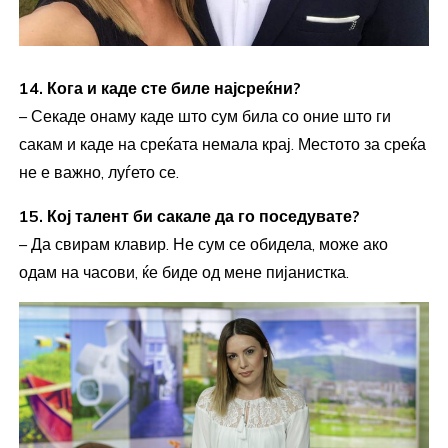
14. Кога и каде сте биле најсреќни?
– Секаде онаму каде што сум била со оние што ги
сакам и каде на среќата немала крај. Местото за среќа
не е важно, луѓето се.
15. Кој талент би сакале да го поседувате?
– Да свирам клавир. Не сум се обидела, може ако
одам на часови, ќе биде од мене пијанистка.