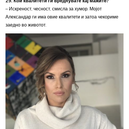
29. Кои квалитети ги вреднувате кај мажите?
– Искреност, чесност, смисла за хумор. Мојот
Александар ги има овие квалитети и затоа чекориме
заедно во животот.