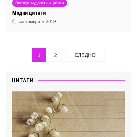
Поезија, мудрости и цитати
Модни цитати
септември 5, 2019
Навигација
1
2
СЛЕДНО
на
написи
ЦИТАТИ