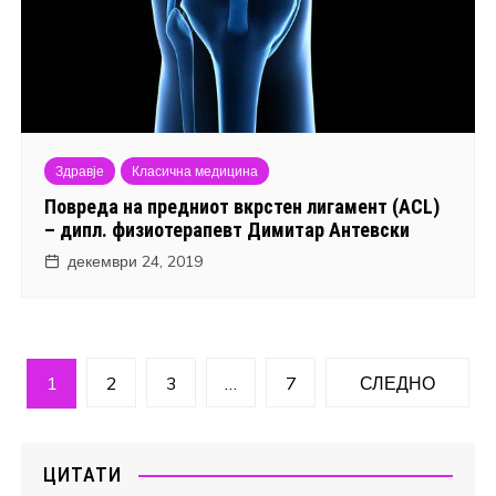
Здравје
Класична медицина
Повреда на предниот вкрстен лигамент (ACL)
– дипл. физиотерапевт Димитар Антевски
декември 24, 2019
Навигација
1
2
3
…
7
СЛЕДНО
на
написи
ЦИТАТИ