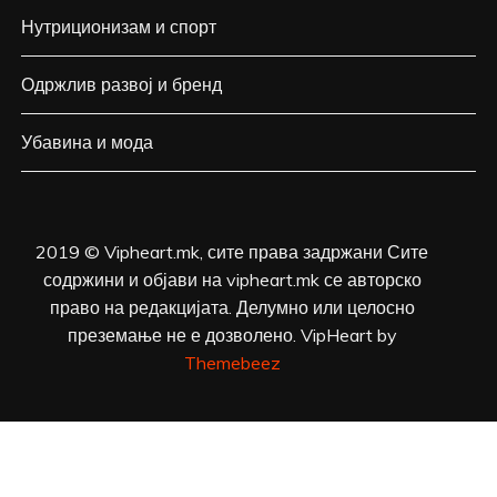
Нутриционизам и спорт
Одржлив развој и бренд
Убавина и мода
2019 © Vipheart.mk, сите права задржани Сите
содржини и објави на vipheart.mk се авторско
право на редакцијата. Делумно или целосно
преземање не е дозволено. VipHeart by
Themebeez