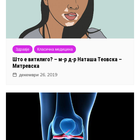
Здравје
Класична медицина
Што е витилиго? – м-р д-р Наташа Теовска –
Митревска
декември 26, 2019