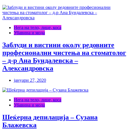
Нега на тело, лице, коса
Убавина и мода
Заблуди и вистини околу редовните
професионални чистења на стоматолог
– д-р Ана Бундалевска –
Александровска
јануари 27, 2020
Нега на тело, лице, коса
Убавина и мода
Шеќерна депилација – Сузана
Блажевска