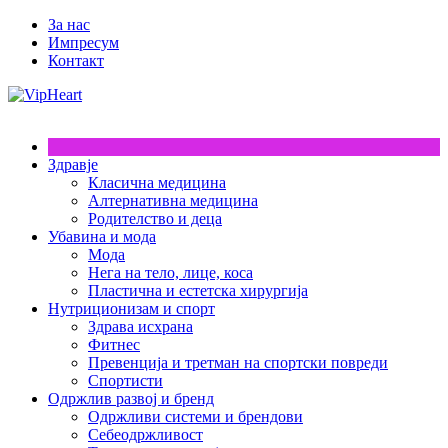
За нас
Импресум
Контакт
Здравје
Класична медицина
Алтернативна медицина
Родителство и деца
Убавина и мода
Мода
Нега на тело, лице, коса
Пластична и естетска хирургија
Нутриционизам и спорт
Здрава исхрана
Фитнес
Превенција и третман на спортски повреди
Спортисти
Одржлив развој и бренд
Одржливи системи и брендови
Себеодржливост