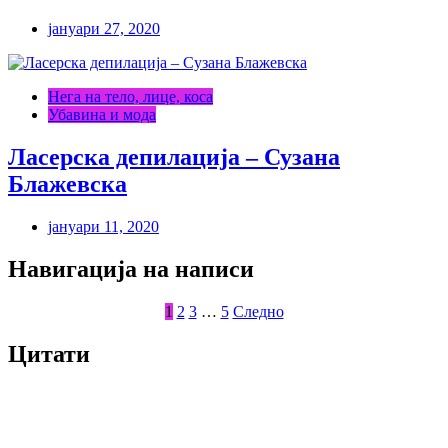
јануари 27, 2020
Нега на тело, лице, коса
Убавина и мода
Ласерска депилација – Сузана
Блажевска
јануари 11, 2020
Навигација на написи
1
2
3
…
5
Следно
Цитати