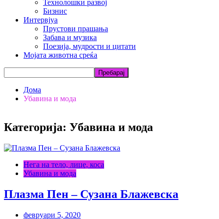
Технолошки развој
Бизнис
Интервјуа
Прустови прашања
Забава и музика
Поезија, мудрости и цитати
Мојата животна среќа
Дома
Убавина и мода
Категорија: Убавина и мода
Нега на тело, лице, коса
Убавина и мода
Плазма Пен – Сузана Блажевска
февруари 5, 2020