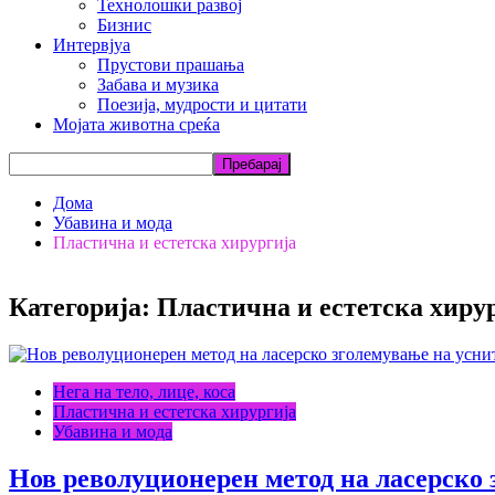
Технолошки развој
Бизнис
Интервјуа
Прустови прашања
Забава и музика
Поезија, мудрости и цитати
Мојата животна среќа
Дома
Убавина и мода
Пластична и естетска хирургија
Категорија: Пластична и естетска хиру
Нега на тело, лице, коса
Пластична и естетска хирургија
Убавина и мода
Нов револуционерен метод на ласерско 