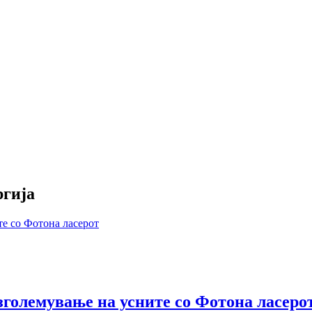
ргија
зголемување на усните со Фотона ласеро