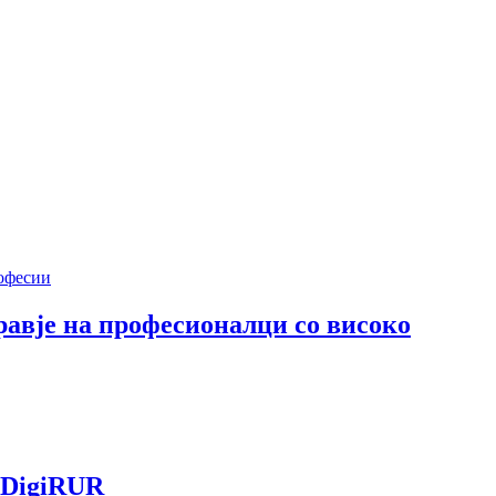
равје на професионалци со високо
 DigiRUR