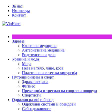
За нас
Импресум
Контакт
Здравје
Класична медицина
Алтернативна медицина
Родителство и деца
Убавина и мода
Мода
Нега на тело, лице, коса
Пластична и естетска хирургија
Нутриционизам и спорт
Здрава исхрана
Фитнес
Превенција и третман на спортски повреди
Спортисти
Одржлив развој и бренд
Одржливи системи и брендови
Себеодржливост