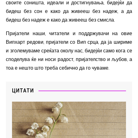
своите соништа, идеали и достигнувања, бидејќи да
бидеш без сон е како да живееш без надеж, а да
бидеш без надеж е како да живееш без смисла.
Пријатели наши, читатели и поддржувачи на овие
Випхарт редови, пријатели со Вип срца, да ја шириме
и зголемуваме среќата околу нас, бидејќи само кога се
споделува ќе ни носи радост, пријателство и љубов, а
тоа е нешто што треба себично да го чуваме.
ЦИТАТИ