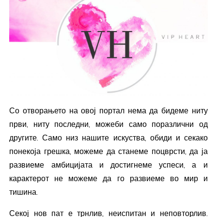
Со отворањето на овој портал нема да бидеме ниту
први, ниту последни, можеби само поразлични од
другите. Само низ нашите искуства, обиди и секако
понекоја грешка, можеме да станеме поцврсти, да ја
развиеме амбицијата и достигнеме успеси, а и
карактерот не можеме да го развиеме во мир и
тишина.
Секој нов пат е трнлив, неиспитан и неповторлив.