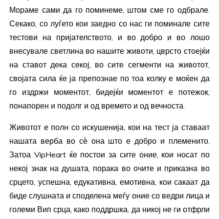
Мораме сами да го поминеме, штом сме го одбрале.
Секако, со луѓето кои заедно со нас ги поминале сите
тестови на пријателството, и во добро и во лошо
внесувале светлина во нашите животи, цврсто стоејќи
на ставот дека секој, во сите сегменти на животот,
својата сила ќе ја препознае по тоа колку е моќен да
го издржи моментот, бидејќи моментот е потежок,
понапорен и подолг и од времето и од вечноста.
Животот е полн со искушенија, кои на тест ја ставаат
нашата верба во сѐ она што е добро и племенито.
Затоа VipHeart ќе постои за сите оние, кои носат по
некој знак на душата, порака во очите и приказна во
срцето, успешна, едукативна, емотивна, кои сакаат да
биде слушната и споделена меѓу оние со ведри лица и
големи Вип срца, како поддршка, да никој не ги отфрли