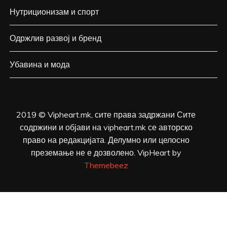
Нутриционизам и спорт
Одржлив развој и бренд
Убавина и мода
2019 © Vipheart.mk, сите права задржани Сите
содржини и објави на vipheart.mk се авторско
право на редакцијата. Делумно или целосно
преземање не е дозволено. VipHeart by
Themebeez