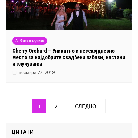
Забава и музика
Cherry Orchard – Уникатно и несекојдневно
место за најдобрите свадбени забави, настани
и случувања
ноември 27, 2019
Навигација
1
2
СЛЕДНО
на
написи
ЦИТАТИ