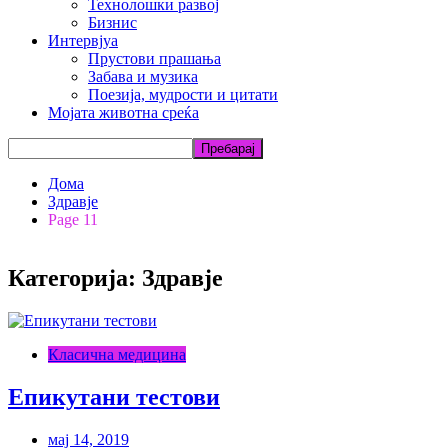
Технолошки развој
Бизнис
Интервјуа
Прустови прашања
Забава и музика
Поезија, мудрости и цитати
Мојата животна среќа
Дома
Здравје
Page 11
Категорија: Здравје
Класична медицина
Епикутани тестови
мај 14, 2019