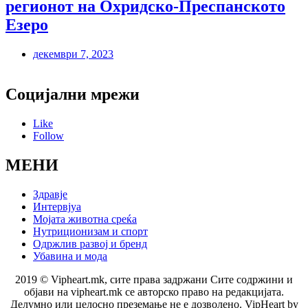
регионот на Охридско-Преспанското
Езеро
декември 7, 2023
Социјални мрежи
Like
Follow
МЕНИ
Здравје
Интервјуа
Мојата животна среќа
Нутриционизам и спорт
Одржлив развој и бренд
Убавина и мода
2019 © Vipheart.mk, сите права задржани Сите содржини и
објави на vipheart.mk се авторско право на редакцијата.
Делумно или целосно преземање не е дозволено. VipHeart by