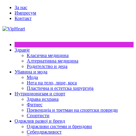
За нас
Импресум
Контакт
Здравје
Класична медицина
Алтернативна медицина
Родителство и деца
Убавина и мода
Мода
Нега на тело, лице, коса
Пластична и естетска хирургија
Нутриционизам и спорт
Здрава исхрана
Фитнес
Превенција и третман на спортски повреди
Спортисти
Одржлив развој и бренд
Одржливи системи и брендови
Себеодржливост