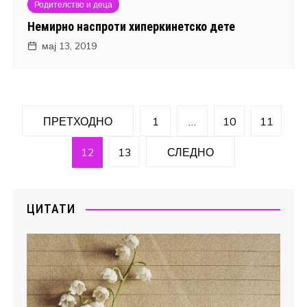
Родителство и деца
Немирно наспроти хиперкинетско дете
мај 13, 2019
Навигација
ПРЕТХОДНО
1
…
10
11
на
12
13
СЛЕДНО
написи
ЦИТАТИ